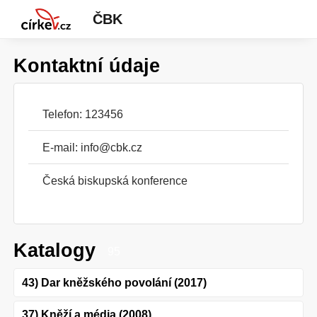
ČBK
Kontaktní údaje
Telefon: 123456
E-mail:
info@cbk.cz
Česká biskupská konference
Katalogy
95
43) Dar kněžského povolání (2017)
37) Kněží a média (2008)