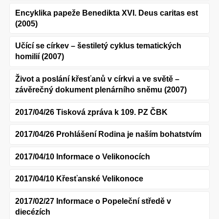
Encyklika papeže Benedikta XVI. Deus caritas est
(2005)
Učící se církev – šestiletý cyklus tematických
homilií (2007)
Život a poslání křesťanů v církvi a ve světě –
závěrečný dokument plenárního sněmu (2007)
2017/04/26 Tisková zpráva k 109. PZ ČBK
2017/04/26 Prohlášení Rodina je naším bohatstvím
2017/04/10 Informace o Velikonocích
2017/04/10 Křesťanské Velikonoce
2017/02/27 Informace o Popeleční středě v
diecézích