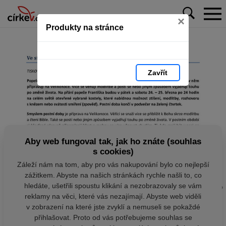
×
Produkty na stránce
Zavřít
Aby web fungoval tak, jak ho znáte (souhlas
s cookies)
Záleží nám na tom, aby pro vás nakupování bylo co nejlepší
zážitkem. Abyste na našich stránkách rychle našli to, co
hledáte, ušetřili spoustu klikání a nezobrazovaly se vám
reklamy na věci, které vás nezajímají. Abyste web viděli
v zobrazení na které jste zvyklí a nemuseli se pokaždé
přihlašovat. Proto od vás potřebujeme souhlas se