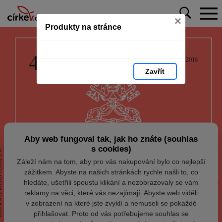
×
Produkty na stránce
Zavřít
Aby web fungoval tak, jak ho znáte (souhlas
s cookies)
Záleží nám na tom, aby pro vás nakupování bylo co nejlepší
zážitkem. Abyste na našich stránkách rychle našli to, co
hledáte, ušetřili spoustu klikání a nezobrazovaly se vám
reklamy na věci, které vás nezajímají. Abyste web viděli
v zobrazení na které jste zvyklí a nemuseli se pokaždé
přihlašovat. Proto od vás potřebujeme souhlas se