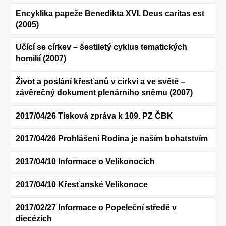
Encyklika papeže Benedikta XVI. Deus caritas est
(2005)
Učící se církev – šestiletý cyklus tematických
homilií (2007)
Život a poslání křesťanů v církvi a ve světě –
závěrečný dokument plenárního sněmu (2007)
2017/04/26 Tisková zpráva k 109. PZ ČBK
2017/04/26 Prohlášení Rodina je naším bohatstvím
2017/04/10 Informace o Velikonocích
2017/04/10 Křesťanské Velikonoce
2017/02/27 Informace o Popeleční středě v
diecézích