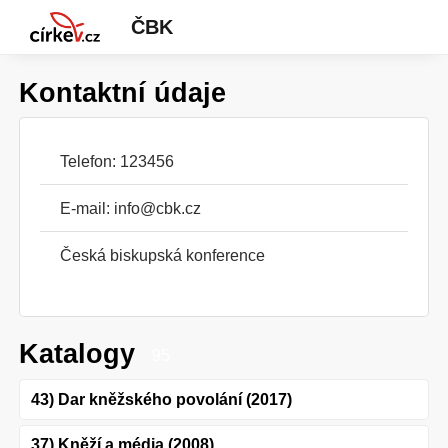
ČBK
Kontaktní údaje
Telefon: 123456
E-mail:
info@cbk.cz
Česká biskupská konference
Katalogy
95
43) Dar kněžského povolání (2017)
37) Kněží a média (2008)