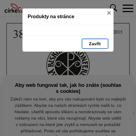
×
Produkty na stránce
Zavřít
Aby web fungoval tak, jak ho znáte (souhlas
s cookies)
Záleží nám na tom, aby pro vás nakupování bylo co nejlepší
zážitkem. Abyste na našich stránkách rychle našli to, co
hledáte, ušetřili spoustu klikání a nezobrazovaly se vám
reklamy na věci, které vás nezajímají. Abyste web viděli
v zobrazení na které jste zvyklí a nemuseli se pokaždé
přihlašovat. Proto od vás potřebujeme souhlas se