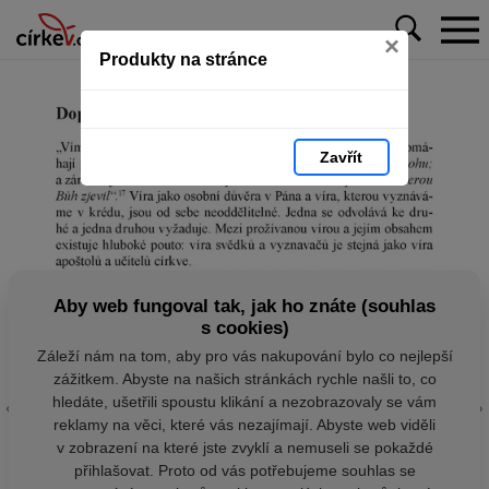
×
Produkty na stránce
Zavřít
Aby web fungoval tak, jak ho znáte (souhlas
s cookies)
Záleží nám na tom, aby pro vás nakupování bylo co nejlepší
zážitkem. Abyste na našich stránkách rychle našli to, co
hledáte, ušetřili spoustu klikání a nezobrazovaly se vám
reklamy na věci, které vás nezajímají. Abyste web viděli
v zobrazení na které jste zvyklí a nemuseli se pokaždé
přihlašovat. Proto od vás potřebujeme souhlas se