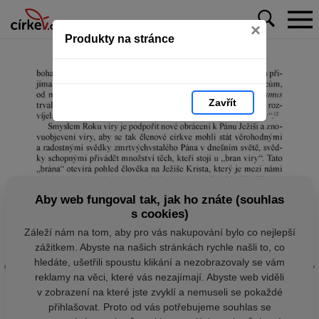
×
Produkty na stránce
Zavřít
Aby web fungoval tak, jak ho znáte (souhlas
s cookies)
Záleží nám na tom, aby pro vás nakupování bylo co nejlepší
zážitkem. Abyste na našich stránkách rychle našli to, co
hledáte, ušetřili spoustu klikání a nezobrazovaly se vám
reklamy na věci, které vás nezajímají. Abyste web viděli
v zobrazení na které jste zvyklí a nemuseli se pokaždé
přihlašovat. Proto od vás potřebujeme souhlas se