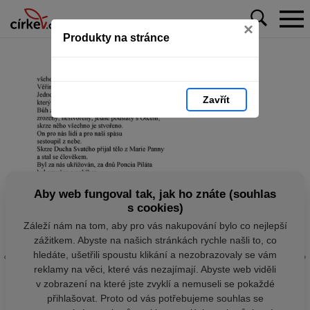
×
Produkty na stránce
Zavřít
Aby web fungoval tak, jak ho znáte (souhlas
s cookies)
Záleží nám na tom, aby pro vás nakupování bylo co nejlepší
zážitkem. Abyste na našich stránkách rychle našli to, co
hledáte, ušetřili spoustu klikání a nezobrazovaly se vám
reklamy na věci, které vás nezajímají. Abyste web viděli
v zobrazení na které jste zvyklí a nemuseli se pokaždé
přihlašovat. Proto od vás potřebujeme souhlas se