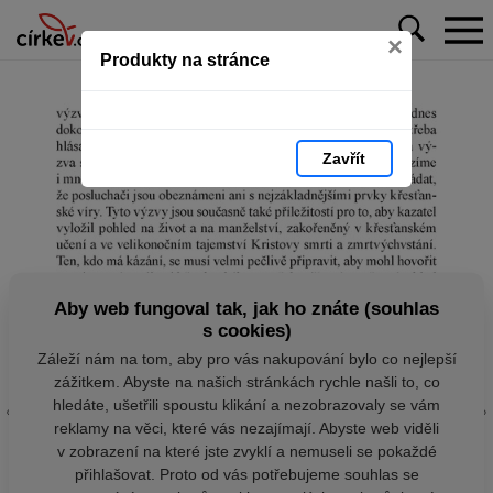
×
Produkty na stránce
Zavřít
Aby web fungoval tak, jak ho znáte (souhlas
s cookies)
Záleží nám na tom, aby pro vás nakupování bylo co nejlepší
zážitkem. Abyste na našich stránkách rychle našli to, co
hledáte, ušetřili spoustu klikání a nezobrazovaly se vám
reklamy na věci, které vás nezajímají. Abyste web viděli
v zobrazení na které jste zvyklí a nemuseli se pokaždé
přihlašovat. Proto od vás potřebujeme souhlas se