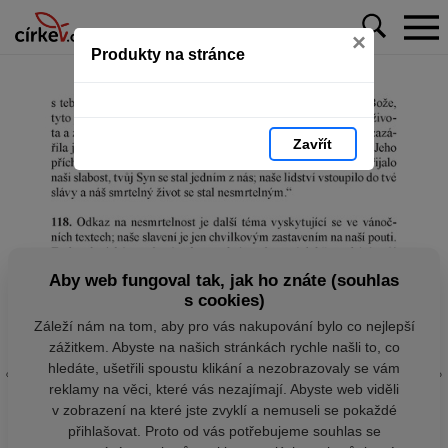
×
Produkty na stránce
Zavřít
Aby web fungoval tak, jak ho znáte (souhlas
s cookies)
Záleží nám na tom, aby pro vás nakupování bylo co nejlepší
zážitkem. Abyste na našich stránkách rychle našli to, co
hledáte, ušetřili spoustu klikání a nezobrazovaly se vám
reklamy na věci, které vás nezajímají. Abyste web viděli
v zobrazení na které jste zvyklí a nemuseli se pokaždé
přihlašovat. Proto od vás potřebujeme souhlas se