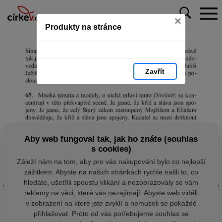
×
Produkty na stránce
Zavřít
Aby web fungoval tak, jak ho znáte (souhlas
s cookies)
Záleží nám na tom, aby pro vás nakupování bylo co nejlepší
zážitkem. Abyste na našich stránkách rychle našli to, co
hledáte, ušetřili spoustu klikání a nezobrazovaly se vám
reklamy na věci, které vás nezajímají. Abyste web viděli
v zobrazení na které jste zvyklí a nemuseli se pokaždé
přihlašovat. Proto od vás potřebujeme souhlas se