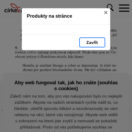
×
Produkty na stránce
Zavřít
Aby web fungoval tak, jak ho znáte (souhlas
s cookies)
Záleží nám na tom, aby pro vás nakupování bylo co nejlepší
zážitkem. Abyste na našich stránkách rychle našli to, co
hledáte, ušetřili spoustu klikání a nezobrazovaly se vám
reklamy na věci, které vás nezajímají. Abyste web viděli
v zobrazení na které jste zvyklí a nemuseli se pokaždé
přihlašovat. Proto od vás potřebujeme souhlas se