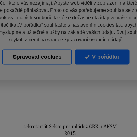
ci, které vás nezajímají. Abyste web viděli v zobrazení na které 
e pokaždé přihlašovat. Proto od vás potřebujeme souhlas se z
okies - malých souborů, které se dočasně ukládají ve vašem pro
 tlačítka „V pořádku“ souhlasíte s nastavením cookies tak, aby
mysluplné a užitečné služby na základě vašich údajů. Svůj sou
kdykoli změnit na stránce zpracování osobních údajů.
Spravovat cookies
V pořádku