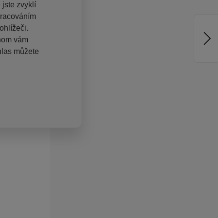
jste zvyklí
pracováním
hlížeči.
chom vám
hlas můžete