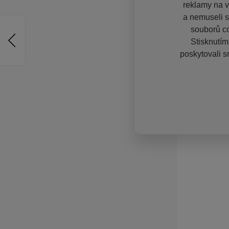
reklamy na vě
a nemuseli s
souborů co
Stisknutím
poskytovali s