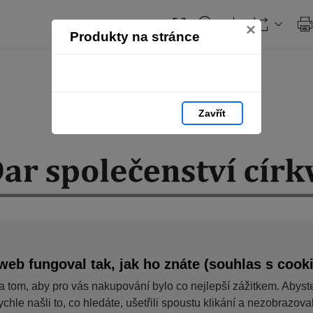
×
Produkty na stránce
Zavřít
web fungoval tak, jak ho znáte (souhlas s cook
a tom, aby pro vás nakupování bylo co nejlepší zážitkem. Abyst
ychle našli to, co hledáte, ušetřili spoustu klikání a nezobrazov