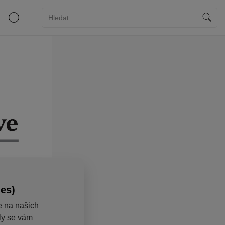
ies)
e na našich
aly se vám