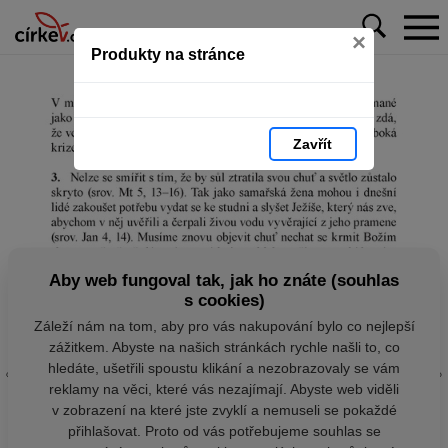
×
Produkty na stránce
Zavřít
Aby web fungoval tak, jak ho znáte (souhlas
s cookies)
Záleží nám na tom, aby pro vás nakupování bylo co nejlepší
zážitkem. Abyste na našich stránkách rychle našli to, co
hledáte, ušetřili spoustu klikání a nezobrazovaly se vám
reklamy na věci, které vás nezajímají. Abyste web viděli
v zobrazení na které jste zvyklí a nemuseli se pokaždé
přihlašovat. Proto od vás potřebujeme souhlas se