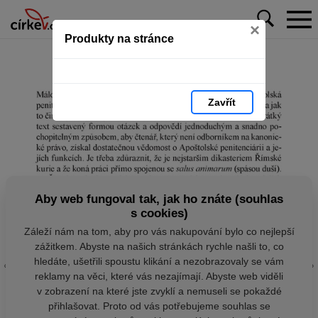
×
Produkty na stránce
Zavřít
Aby web fungoval tak, jak ho znáte (souhlas
s cookies)
Záleží nám na tom, aby pro vás nakupování bylo co nejlepší
zážitkem. Abyste na našich stránkách rychle našli to, co
hledáte, ušetřili spoustu klikání a nezobrazovaly se vám
reklamy na věci, které vás nezajímají. Abyste web viděli
v zobrazení na které jste zvyklí a nemuseli se pokaždé
přihlašovat. Proto od vás potřebujeme souhlas se