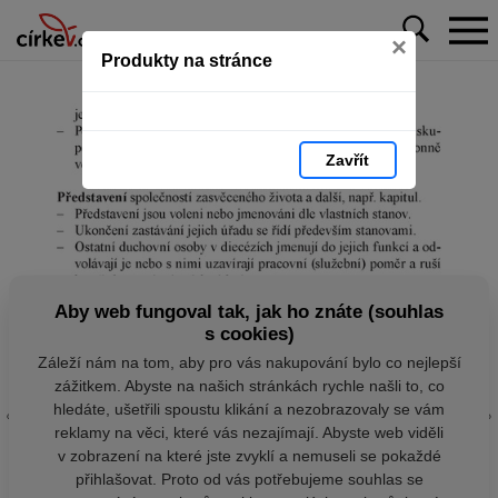
×
Produkty na stránce
Zavřít
Aby web fungoval tak, jak ho znáte (souhlas
s cookies)
Záleží nám na tom, aby pro vás nakupování bylo co nejlepší
zážitkem. Abyste na našich stránkách rychle našli to, co
hledáte, ušetřili spoustu klikání a nezobrazovaly se vám
reklamy na věci, které vás nezajímají. Abyste web viděli
v zobrazení na které jste zvyklí a nemuseli se pokaždé
přihlašovat. Proto od vás potřebujeme souhlas se