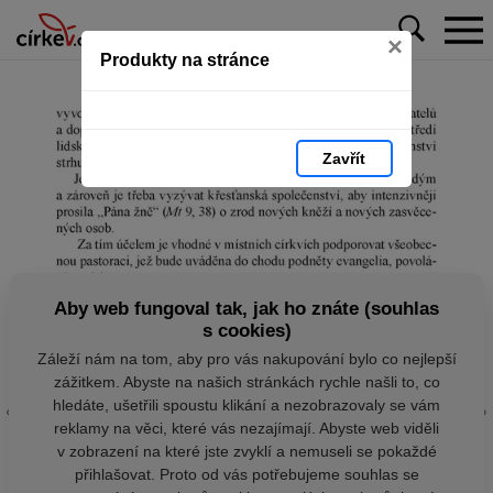
×
Produkty na stránce
Zavřít
Aby web fungoval tak, jak ho znáte (souhlas
s cookies)
Záleží nám na tom, aby pro vás nakupování bylo co nejlepší
zážitkem. Abyste na našich stránkách rychle našli to, co
hledáte, ušetřili spoustu klikání a nezobrazovaly se vám
reklamy na věci, které vás nezajímají. Abyste web viděli
v zobrazení na které jste zvyklí a nemuseli se pokaždé
přihlašovat. Proto od vás potřebujeme souhlas se