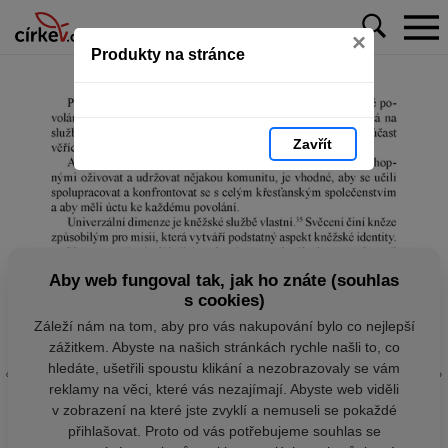
×
Produkty na stránce
Zavřít
Aby web fungoval tak, jak ho znáte (souhlas
s cookies)
Záleží nám na tom, aby pro vás nakupování bylo co nejlepší
zážitkem. Abyste na našich stránkách rychle našli to, co
hledáte, ušetřili spoustu klikání a nezobrazovaly se vám
reklamy na věci, které vás nezajímají. Abyste web viděli
v zobrazení na které jste zvyklí a nemuseli se pokaždé
přihlašovat. Proto od vás potřebujeme souhlas se