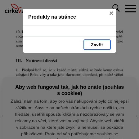
×
Produkty na stránce
Zavřít
Aby web fungoval tak, jak ho znáte (souhlas
s cookies)
Záleží nám na tom, aby pro vás nakupování bylo co nejlepší
zážitkem. Abyste na našich stránkách rychle našli to, co
hledáte, ušetřili spoustu klikání a nezobrazovaly se vám
reklamy na věci, které vás nezajímají. Abyste web viděli
v zobrazení na které jste zvyklí a nemuseli se pokaždé
přihlašovat. Proto od vás potřebujeme souhlas se