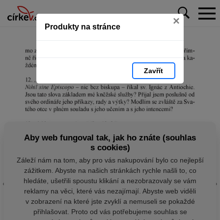
×
Produkty na stránce
Zavřít
Aby web fungoval tak, jak ho znáte (souhlas
s cookies)
Záleží nám na tom, aby pro vás nakupování bylo co nejlepší
zážitkem. Abyste na našich stránkách rychle našli to, co
hledáte, ušetřili spoustu klikání a nezobrazovaly se vám
reklamy na věci, které vás nezajímají. Abyste web viděli
v zobrazení na které jste zvyklí a nemuseli se pokaždé
přihlašovat. Proto od vás potřebujeme souhlas se