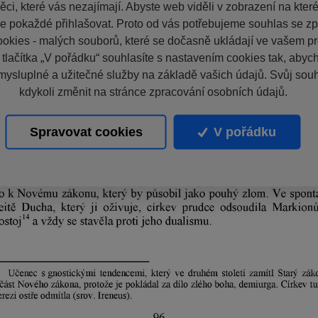
ci, které vás nezajímají. Abyste web viděli v zobrazení na které 
e pokaždé přihlašovat. Proto od vás potřebujeme souhlas se z
okies - malých souborů, které se dočasně ukládají ve vašem pro
 tlačítka „V pořádku“ souhlasíte s nastavením cookies tak, aby
mysluplné a užitečné služby na základě vašich údajů. Svůj sou
kdykoli změnit na stránce zpracování osobních údajů.
Spravovat cookies
V pořádku