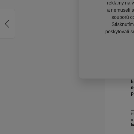
reklamy na vě
a nemuseli s
souborů co
Stisknutím
poskytovali s