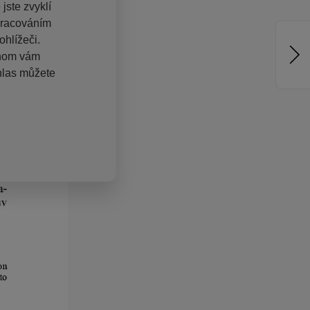
jste zvyklí
pracováním
hlížeči.
chom vám
hlas můžete