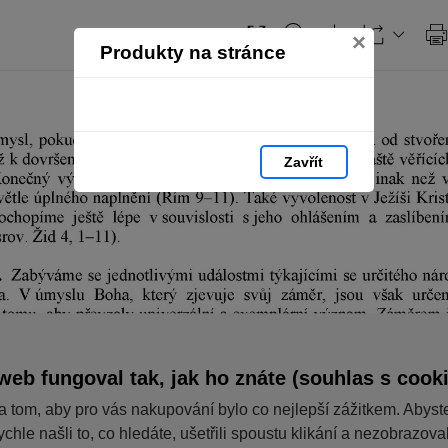
×
Produkty na stránce
Zavřít
web fungoval tak, jak ho znáte (souhlas s cook
a tom, aby pro vás nakupování bylo co nejlepší zážitkem. Abyst
ychle našli to, co hledáte, ušetřili spoustu klikání a nezobrazov