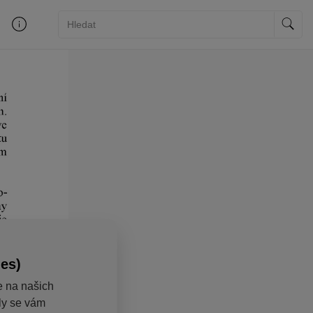
ies)
e na našich
aly se vám