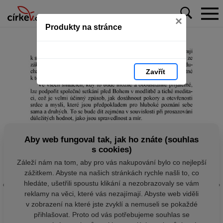
×
Produkty na stránce
Zavřít
Aby web fungoval tak, jak ho znáte (souhlas
s cookies)
Záleží nám na tom, aby pro vás nakupování bylo co nejlepší
zážitkem. Abyste na našich stránkách rychle našli to, co
hledáte, ušetřili spoustu klikání a nezobrazovaly se vám
reklamy na věci, které vás nezajímají. Abyste web viděli
v zobrazení na které jste zvyklí a nemuseli se pokaždé
přihlašovat. Proto od vás potřebujeme souhlas se