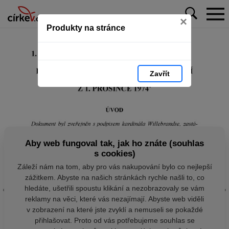
×
Produkty na stránce
Zavřít
Aby web fungoval tak, jak ho znáte (souhlas
s cookies)
Záleží nám na tom, aby pro vás nakupování bylo co nejlepší
zážitkem. Abyste na našich stránkách rychle našli to, co
hledáte, ušetřili spoustu klikání a nezobrazovaly se vám
reklamy na věci, které vás nezajímají. Abyste web viděli
v zobrazení na které jste zvyklí a nemuseli se pokaždé
přihlašovat. Proto od vás potřebujeme souhlas se