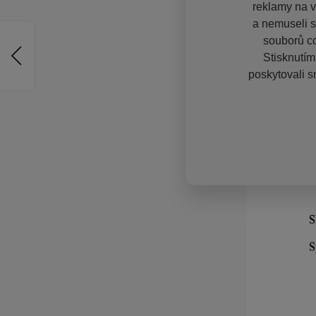
reklamy na vě
a nemuseli s
souborů co
Stisknutím
poskytovali s