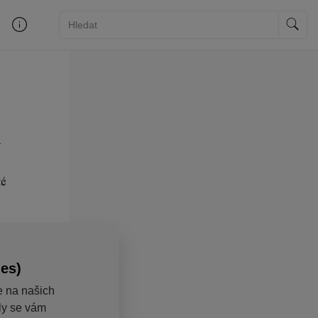
ies)
e na našich
aly se vám