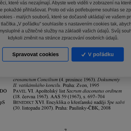
ci, které vás nezajímají. Abyste web viděli v zobrazení na které 
e pokaždé přihlašovat. Proto od vás potřebujeme souhlas se z
okies - malých souborů, které se dočasně ukládají ve vašem pro
 tlačítka „V pořádku“ souhlasíte s nastavením cookies tak, aby
mysluplné a užitečné služby na základě vašich údajů. Svůj sou
kdykoli změnit na stránce zpracování osobních údajů.
Spravovat cookies
V pořádku