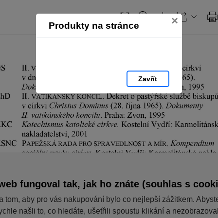
×
Produkty na stránce
Zavřít
web fungoval tak, jak ho znáte (souhlas s cook
a tom, aby pro vás nakupování bylo co nejlepší zážitkem. Abyst
ychle našli to, co hledáte, ušetřili spoustu klikání a nezobrazov