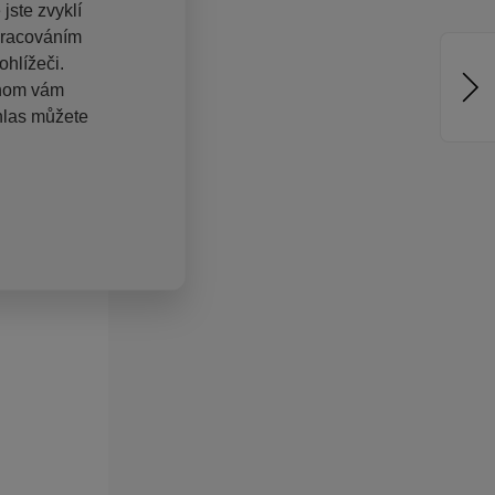
jste zvyklí
pracováním
hlížeči.
chom vám
hlas můžete