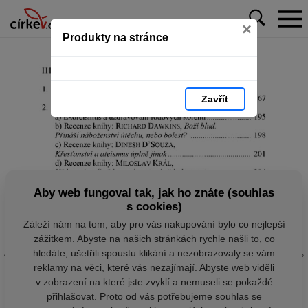
×
Produkty na stránce
Zavřít
Aby web fungoval tak, jak ho znáte (souhlas
s cookies)
Záleží nám na tom, aby pro vás nakupování bylo co nejlepší
zážitkem. Abyste na našich stránkách rychle našli to, co
hledáte, ušetřili spoustu klikání a nezobrazovaly se vám
reklamy na věci, které vás nezajímají. Abyste web viděli
v zobrazení na které jste zvyklí a nemuseli se pokaždé
přihlašovat. Proto od vás potřebujeme souhlas se