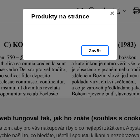
×
Produkty na stránce
Zavřít
web fungoval tak, jak ho znáte (souhlas s cook
a tom, aby pro vás nakupování bylo co nejlepší zážitkem. Abyst
ychle našli to, co hledáte, ušetřili spoustu klikání a nezobrazov