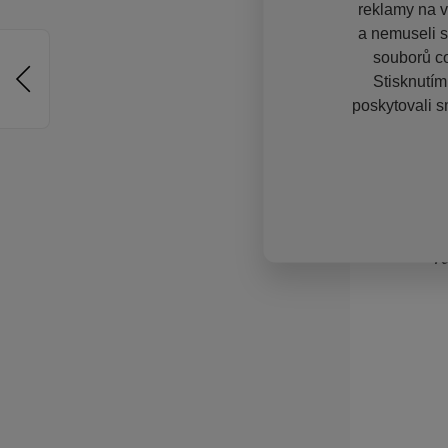
reklamy na vě
a nemuseli s
souborů co
Stisknutím
poskytovali s