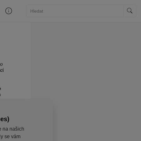
ies)
e na našich
aly se vám