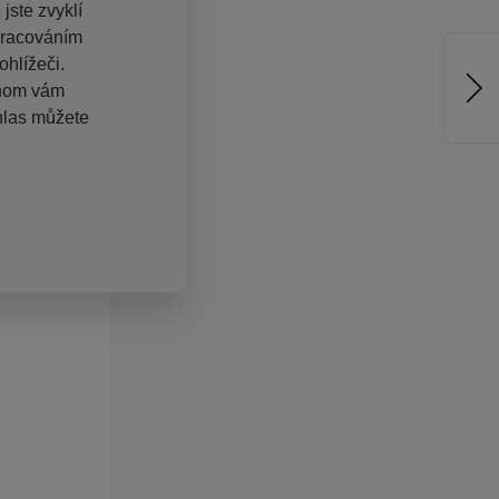
jste zvyklí
pracováním
hlížeči.
chom vám
hlas můžete