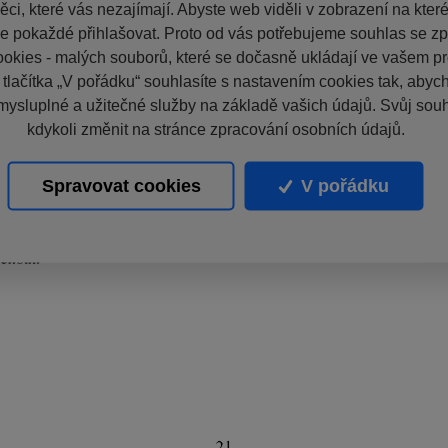
ci, které vás nezajímají. Abyste web viděli v zobrazení na které 
e pokaždé přihlašovat. Proto od vás potřebujeme souhlas se z
okies - malých souborů, které se dočasně ukládají ve vašem pro
 tlačítka „V pořádku“ souhlasíte s nastavením cookies tak, aby
mysluplné a užitečné služby na základě vašich údajů. Svůj sou
kdykoli změnit na stránce zpracování osobních údajů.
Spravovat cookies
V pořádku