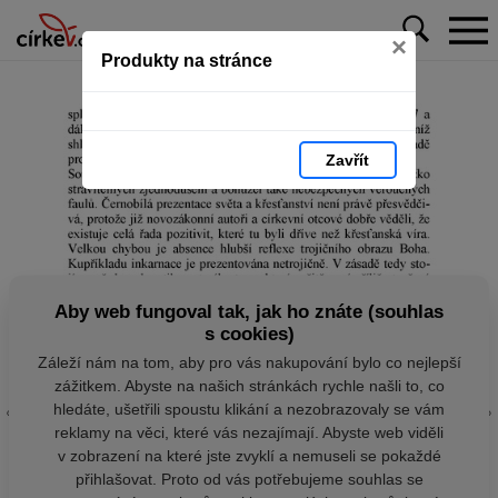
×
Produkty na stránce
Zavřít
Aby web fungoval tak, jak ho znáte (souhlas
s cookies)
Záleží nám na tom, aby pro vás nakupování bylo co nejlepší
zážitkem. Abyste na našich stránkách rychle našli to, co
hledáte, ušetřili spoustu klikání a nezobrazovaly se vám
reklamy na věci, které vás nezajímají. Abyste web viděli
v zobrazení na které jste zvyklí a nemuseli se pokaždé
přihlašovat. Proto od vás potřebujeme souhlas se