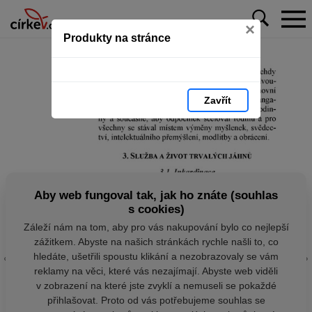
×
Produkty na stránce
Zavřít
Aby web fungoval tak, jak ho znáte (souhlas
s cookies)
Záleží nám na tom, aby pro vás nakupování bylo co nejlepší
zážitkem. Abyste na našich stránkách rychle našli to, co
hledáte, ušetřili spoustu klikání a nezobrazovaly se vám
reklamy na věci, které vás nezajímají. Abyste web viděli
v zobrazení na které jste zvyklí a nemuseli se pokaždé
přihlašovat. Proto od vás potřebujeme souhlas se