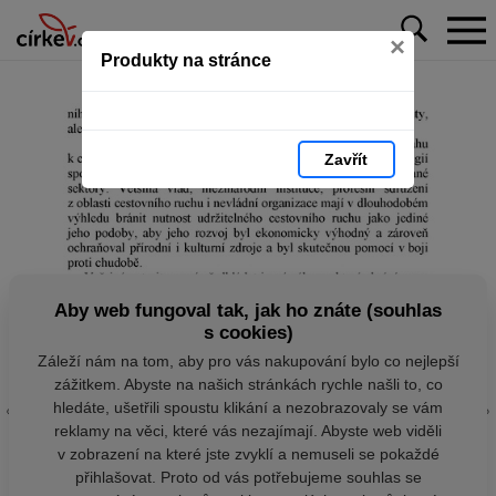
×
Produkty na stránce
Zavřít
Aby web fungoval tak, jak ho znáte (souhlas
s cookies)
Záleží nám na tom, aby pro vás nakupování bylo co nejlepší
zážitkem. Abyste na našich stránkách rychle našli to, co
hledáte, ušetřili spoustu klikání a nezobrazovaly se vám
reklamy na věci, které vás nezajímají. Abyste web viděli
v zobrazení na které jste zvyklí a nemuseli se pokaždé
přihlašovat. Proto od vás potřebujeme souhlas se