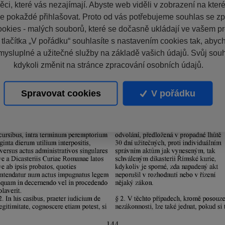
ci, které vás nezajímají. Abyste web viděli v zobrazení na které 
e pokaždé přihlašovat. Proto od vás potřebujeme souhlas se z
okies - malých souborů, které se dočasně ukládají ve vašem pro
 tlačítka „V pořádku“ souhlasíte s nastavením cookies tak, aby
mysluplné a užitečné služby na základě vašich údajů. Svůj sou
kdykoli změnit na stránce zpracování osobních údajů.
Spravovat cookies
V pořádku