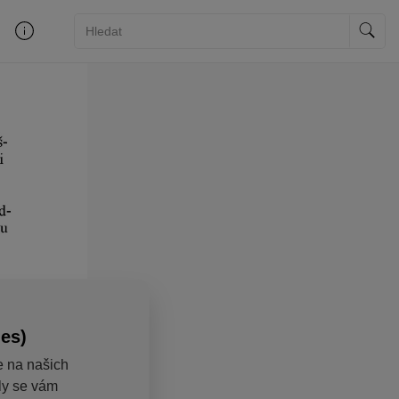
ies)
e na našich
aly se vám