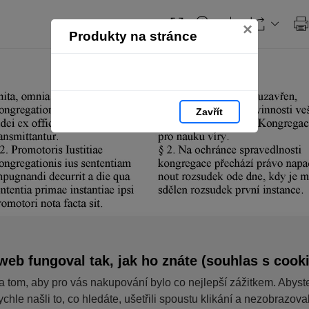
×
Produkty na stránce
Zavřít
web fungoval tak, jak ho znáte (souhlas s cook
a tom, aby pro vás nakupování bylo co nejlepší zážitkem. Abyst
ychle našli to, co hledáte, ušetřili spoustu klikání a nezobrazov