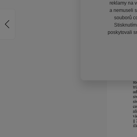
reklamy na vě
a nemuseli s
souborů co
Stisknutím
poskytovali s