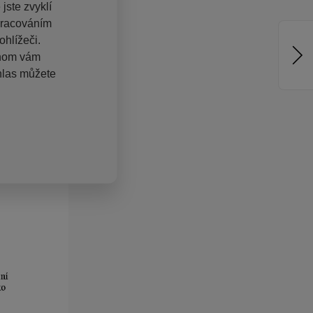
jste zvyklí
pracováním
hlížeči.
chom vám
hlas můžete