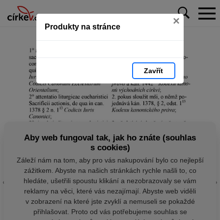
×
Produkty na stránce
Zavřít
Aby web fungoval tak, jak ho znáte (souhlas
s cookies)
Záleží nám na tom, aby pro vás nakupování bylo co nejlepší
zážitkem. Abyste na našich stránkách rychle našli to, co
hledáte, ušetřili spoustu klikání a nezobrazovaly se vám
reklamy na věci, které vás nezajímají. Abyste web viděli
v zobrazení na které jste zvyklí a nemuseli se pokaždé
přihlašovat. Proto od vás potřebujeme souhlas se