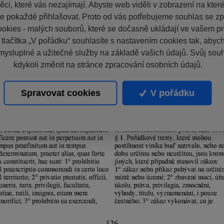
ci, které vás nezajímají. Abyste web viděli v zobrazení na které 
e pokaždé přihlašovat. Proto od vás potřebujeme souhlas se z
okies - malých souborů, které se dočasně ukládají ve vašem pro
 tlačítka „V pořádku“ souhlasíte s nastavením cookies tak, aby
mysluplné a užitečné služby na základě vašich údajů. Svůj sou
kdykoli změnit na stránce zpracování osobních údajů.
Spravovat cookies
V pořádku