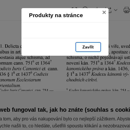
×
Produkty na stránce
Zavřít
web fungoval tak, jak ho znáte (souhlas s cook
a tom, aby pro vás nakupování bylo co nejlepší zážitkem. Abyst
ychle našli to, co hledáte, ušetřili spoustu klikání a nezobrazov