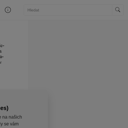
ies)
e na našich
aly se vám