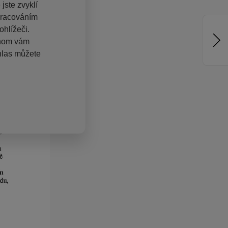
jste zvyklí
pracováním
hlížeči.
chom vám
hlas můžete