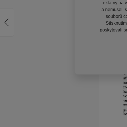
reklamy na vě
a nemuseli s
souborů co
Stisknutím
poskytovali s