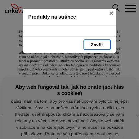
×
Produkty na stránce
Zavřít
Aby web fungoval tak, jak ho znáte (souhlas
s cookies)
Záleží nám na tom, aby pro vás nakupování bylo co nejlepší
zážitkem. Abyste na našich stránkách rychle našli to, co
hledáte, ušetřili spoustu klikání a nezobrazovaly se vám
reklamy na věci, které vás nezajímají. Abyste web viděli
v zobrazení na které jste zvyklí a nemuseli se pokaždé
přihlašovat. Proto od vás potřebujeme souhlas se