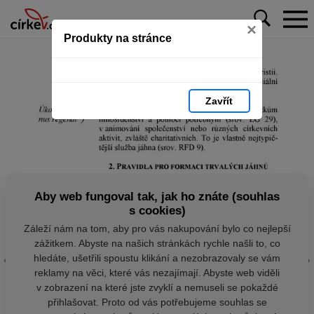
×
Produkty na stránce
Zavřít
Aby web fungoval tak, jak ho znáte (souhlas
s cookies)
Záleží nám na tom, aby pro vás nakupování bylo co nejlepší
zážitkem. Abyste na našich stránkách rychle našli to, co
hledáte, ušetřili spoustu klikání a nezobrazovaly se vám
reklamy na věci, které vás nezajímají. Abyste web viděli
v zobrazení na které jste zvyklí a nemuseli se pokaždé
přihlašovat. Proto od vás potřebujeme souhlas se