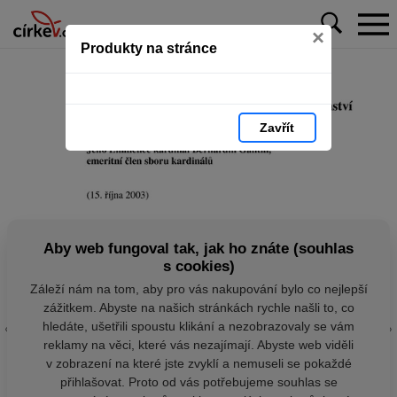
×
Produkty na stránce
Zavřít
Aby web fungoval tak, jak ho znáte (souhlas
s cookies)
Záleží nám na tom, aby pro vás nakupování bylo co nejlepší
zážitkem. Abyste na našich stránkách rychle našli to, co
hledáte, ušetřili spoustu klikání a nezobrazovaly se vám
reklamy na věci, které vás nezajímají. Abyste web viděli
v zobrazení na které jste zvyklí a nemuseli se pokaždé
přihlašovat. Proto od vás potřebujeme souhlas se